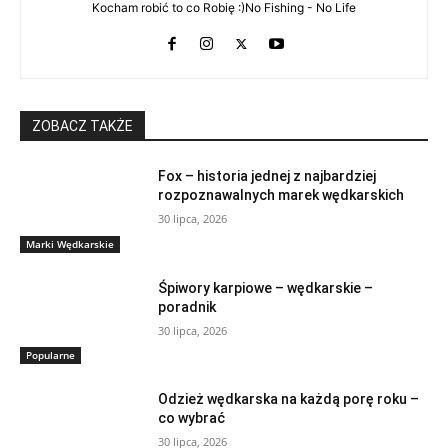
Kocham robić to co Robię :)No Fishing - No Life
ZOBACZ TAKŻE
Fox – historia jednej z najbardziej
rozpoznawalnych marek wędkarskich
30 lipca, 2026
Marki Wędkarskie
Śpiwory karpiowe – wędkarskie –
poradnik
30 lipca, 2026
Popularne
Odzież wędkarska na każdą porę roku –
co wybrać
30 lipca, 2026