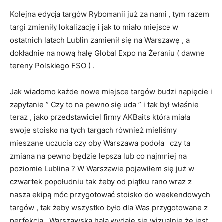
Kolejna edycja targów Rybomanii już za nami , tym razem
targi zmieniły lokalizację i jak to miało miejsce w
ostatnich latach Lublin zamienił się na Warszawę , a
dokładnie na nową halę Global Expo na Żeraniu ( dawne
tereny Polskiego FSO ) .
Jak wiadomo każde nowe miejsce targów budzi napięcie i
zapytanie ” Czy to na pewno się uda ” i tak był właśnie
teraz , jako przedstawiciel firmy AKBaits która miała
swoje stoisko na tych targach również mieliśmy
mieszane uczucia czy oby Warszawa podoła , czy ta
zmiana na pewno będzie lepsza lub co najmniej na
poziomie Lublina ? W Warszawie pojawiłem się już w
czwartek popołudniu tak żeby od piątku rano wraz z
nasza ekipą móc przygotować stoisko do weekendowych
targów , tak żeby wszystko było dla Was przygotowane z
perfekcją . Warszawska hala wydaje się wizualnie że jest