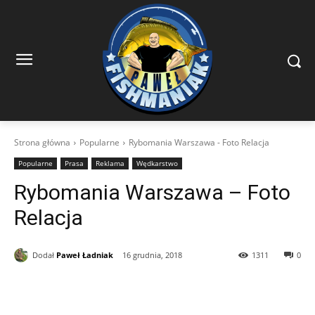
Strona główna
Popularne
Rybomania Warszawa - Foto Relacja
Popularne
Prasa
Reklama
Wędkarstwo
Rybomania Warszawa – Foto
Relacja
Dodał
Paweł Ładniak
16 grudnia, 2018
1311
0