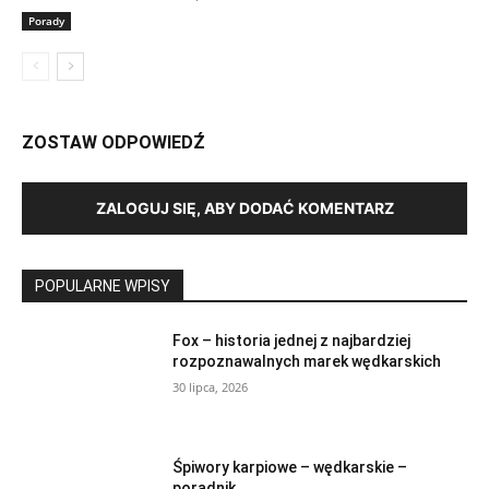
Porady
ZOSTAW ODPOWIEDŹ
ZALOGUJ SIĘ, ABY DODAĆ KOMENTARZ
POPULARNE WPISY
Fox – historia jednej z najbardziej
rozpoznawalnych marek wędkarskich
30 lipca, 2026
Śpiwory karpiowe – wędkarskie –
poradnik