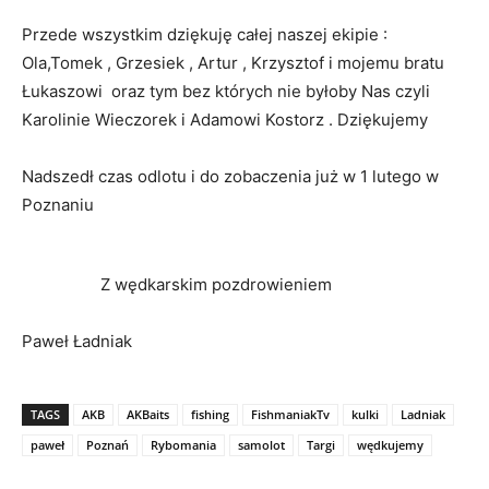
Przede wszystkim dziękuję całej naszej ekipie :
Ola,Tomek , Grzesiek , Artur , Krzysztof i mojemu bratu
Łukaszowi oraz tym bez których nie byłoby Nas czyli
Karolinie Wieczorek i Adamowi Kostorz . Dziękujemy
Nadszedł czas odlotu i do zobaczenia już w 1 lutego w
Poznaniu
Z wędkarskim pozdrowieniem
Paweł Ładniak
TAGS
AKB
AKBaits
fishing
FishmaniakTv
kulki
Ladniak
paweł
Poznań
Rybomania
samolot
Targi
wędkujemy