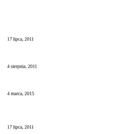
POLECAM
Tropem Hiszpańskich sumów
17 lipca, 2011
60 hiszpanskich karpi na 30 urodziny
4 sierpnia, 2011
Irlandzkie karpie z Oaklands
4 marca, 2015
ZOBCZ TAKŻE
Tropem Hiszpańskich sumów
17 lipca, 2011