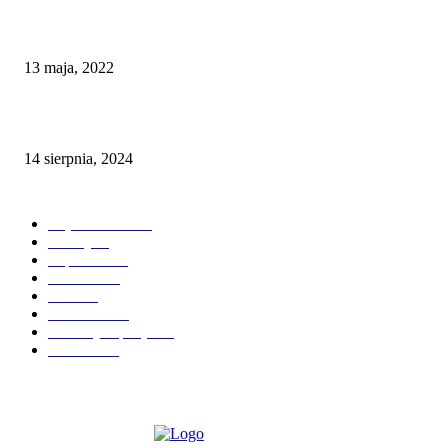
Zbiornik Rybnicki – Kulki Zabijają Karpie
13 maja, 2022
Fishmaniak radzi: Jak skutecznie złowić karpia?
14 sierpnia, 2024
KATEGORIE
Wędkarstwo
187
Porady
96
Popularne
91
Reklama
58
Prasa
51
Hot News
49
Recenzje Sprzętu
47
Łowiska
39