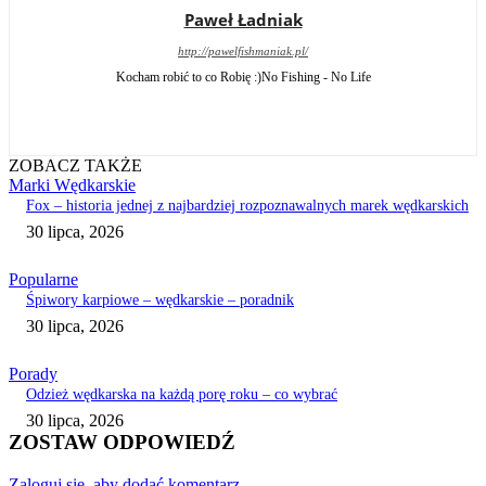
Paweł Ładniak
http://pawelfishmaniak.pl/
Kocham robić to co Robię :)No Fishing - No Life
ZOBACZ TAKŻE
Marki Wędkarskie
Fox – historia jednej z najbardziej rozpoznawalnych marek wędkarskich
30 lipca, 2026
Popularne
Śpiwory karpiowe – wędkarskie – poradnik
30 lipca, 2026
Porady
Odzież wędkarska na każdą porę roku – co wybrać
30 lipca, 2026
ZOSTAW ODPOWIEDŹ
Zaloguj się, aby dodać komentarz