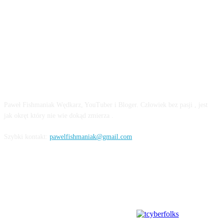
O MNIE
Paweł Fishmaniak Wędkarz, YouTuber i Bloger. Człowiek bez pas­ji , jest
jak okręt który nie wie dokąd zmie­rza .
Szybki kontakt:
pawelfishmaniak@gmail.com
SOCIAL MEDIA
Partnerem hostingowym tego serwisu jest: