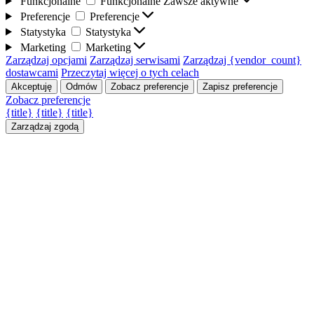
Funkcjonalne
Funkcjonalne
Zawsze aktywne
Preferencje
Preferencje
Statystyka
Statystyka
Marketing
Marketing
Zarządzaj opcjami
Zarządzaj serwisami
Zarządzaj {vendor_count}
dostawcami
Przeczytaj więcej o tych celach
Akceptuję
Odmów
Zobacz preferencje
Zapisz preferencje
Zobacz preferencje
{title}
{title}
{title}
Zarządzaj zgodą