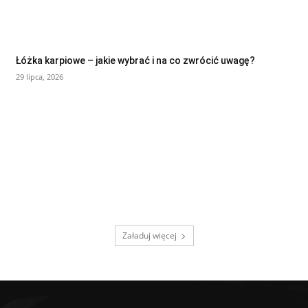
Łóżka karpiowe – jakie wybrać i na co zwrócić uwagę?
29 lipca, 2026
Załaduj więcej