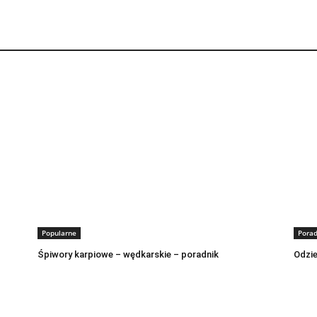
Popularne
Pora
Śpiwory karpiowe – wędkarskie – poradnik
Odzie