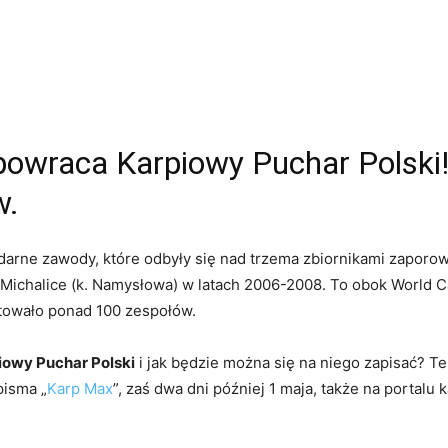
powraca Karpiowy Puchar Polski
w.
ndarne zawody, które odbyły się nad trzema zbiornikami zaporow
Michalice (k. Namysłowa) w latach 2006-2008. To obok World C
towało ponad 100 zespołów.
iowy Puchar Polski
i jak będzie można się na niego zapisać? Te
pisma „
Karp Max
”, zaś dwa dni później 1 maja, także na portal