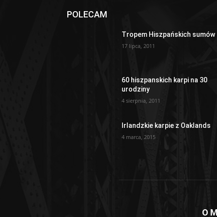
POLECAM
Tropem Hiszpańskich sumów
17 lipca, 2011
60 hiszpanskich karpi na 30
urodziny
4 sierpnia, 2011
Irlandzkie karpie z Oaklands
4 marca, 2015
O M