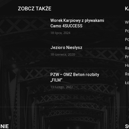
ZOBCZ TAKŻE
K
Worek Karpiowy z pływakami
W
Camo 4SUCCESS
P
18 lipca, 2024
P
R
Jezioro Niesłysz
18 czerwca, 2020
P
H
R
PZW – OMZ Beton rozbity
„FILM”
Ł
13 lutego, 2022
NIE
S