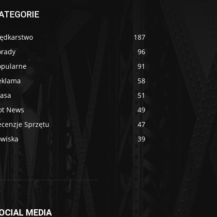
ATEGORIE
ędkarstwo
187
orady
96
opularne
91
eklama
58
rasa
51
ot News
49
ecenzje Sprzętu
47
owiska
39
OCIAL MEDIA