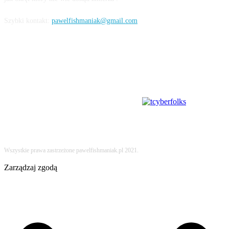
Szybki kontakt:
pawelfishmaniak@gmail.com
SOCIAL MEDIA
Partnerem hostingowym tego serwisu jest:
Wszystkie prawa zastrzeżone pawelfishmaniak.pl 2021.
Zarządzaj zgodą