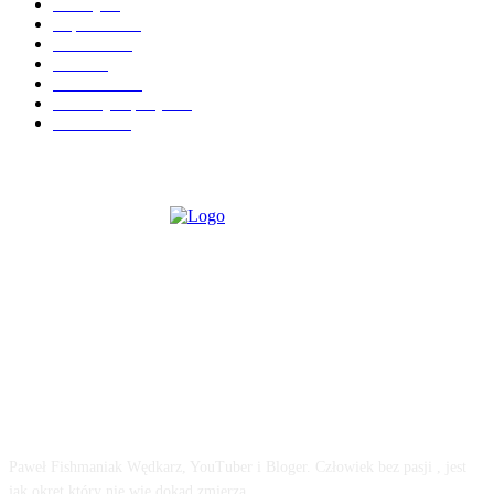
Porady
96
Popularne
91
Reklama
58
Prasa
51
Hot News
49
Recenzje Sprzętu
47
Łowiska
39
O MNIE
Paweł Fishmaniak Wędkarz, YouTuber i Bloger. Człowiek bez pas­ji , jest
jak okręt który nie wie dokąd zmie­rza .