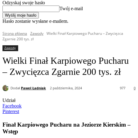
Odzyskaj swoje hasło
Twój e-mail
Hasło zostanie wysłane e-mailem.
Strona główna
Zawody
Wielki Finał Karpiowego Pucharu – Zwycięzca
Zgarnie 200 tys. zł
Zawody
Wielki Finał Karpiowego Pucharu
– Zwycięzca Zgarnie 200 tys. zł
Dodał
Paweł Ładniak
2 października, 2024
977
0
Udział
Facebook
Pinterest
Finał Karpiowego Pucharu na Jeziorze Kierskim –
Wstęp