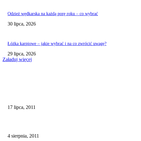
Odzież wędkarska na każdą porę roku – co wybrać
30 lipca, 2026
Łóżka karpiowe – jakie wybrać i na co zwrócić uwagę?
29 lipca, 2026
Załaduj więcej
POLECAM
Tropem Hiszpańskich sumów
17 lipca, 2011
60 hiszpanskich karpi na 30 urodziny
4 sierpnia, 2011