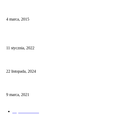
Irlandzkie karpie z Oaklands
4 marca, 2015
ZOBCZ TAKŻE
Przemysław Mroczek – Karpiowe Pogaduchy
11 stycznia, 2022
Sonik Sizzla Super Stove – Kompaktowa i Wydajna Kuchenka na Biwak
22 listopada, 2024
Wędkarski słownik – coś dla początkujących
9 marca, 2021
KATEGORIE
Wędkarstwo
187