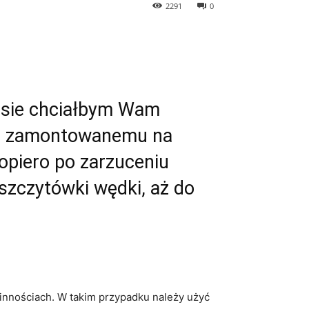
2291
0
pisie chciałbym Wam
sowi zamontowanemu na
dopiero po zarzuceniu
 szczytówki wędki, aż do
ślinnościach. W takim przypadku należy użyć