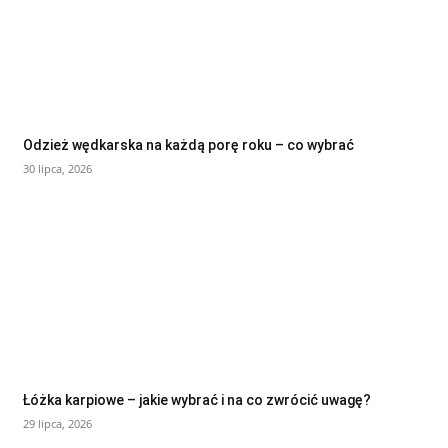
Odzież wędkarska na każdą porę roku – co wybrać
30 lipca, 2026
Łóżka karpiowe – jakie wybrać i na co zwrócić uwagę?
29 lipca, 2026