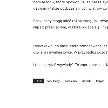
back leadów, które spowodują, że nasza żył
używamy także podczas silnych wiatrów co
Back leady mogą mieć różną masę, jak równi
klips z przecięciem, w które wkłada się link
Dodatkowo, do back lead’a zamocowana jest
otwiera i uwalnia żyłkę. W przypadku pozost
Lubisz czytać wywiady? To zapraszam do d
TAGS
back leady
backleady
ciężarki
karpie
Udział