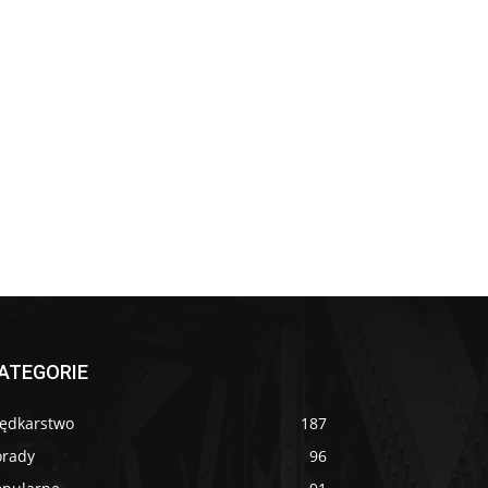
ATEGORIE
ędkarstwo
187
orady
96