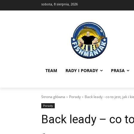
sobota, 8 sierpnia, 2026
TEAM
RADY I PORADY
PRASA
Strona główna
Porady
Back leady - co to jest, jak i 
Porady
Back leady – co to