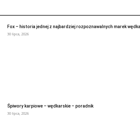
Fox – historia jednej z najbardziej rozpoznawalnych marek wędk
30 lipca, 2026
Śpiwory karpiowe – wędkarskie – poradnik
30 lipca, 2026