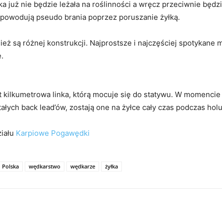
ka już nie będzie leżała na roślinności a wręcz przeciwnie będ
 powodują pseudo brania poprzez poruszanie żyłką.
eż są różnej konstrukcji. Najprostsze i najczęściej spotykane
ę.
 kilkumetrowa linka, którą mocuje się do statywu. W momencie
ałych back lead’ów, zostają one na żyłce cały czas podczas holu
ziału
Karpiowe Pogawędki
Polska
wędkarstwo
wędkarze
żyłka