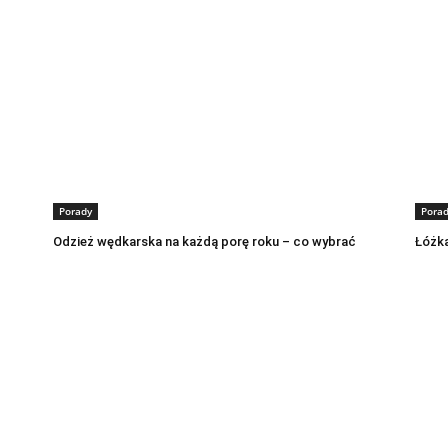
Porady
Pora
Odzież wędkarska na każdą porę roku – co wybrać
Łóżka