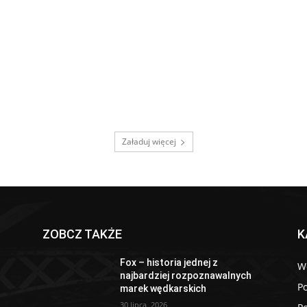
Załaduj więcej
ZOBCZ TAKŻE
K
Fox – historia jednej z
W
najbardziej rozpoznawalnych
P
marek wędkarskich
30 lipca, 2026