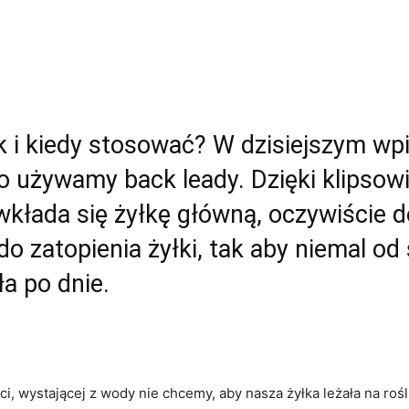
jak i kiedy stosować? W dzisiejszym w
zego używamy back leady. Dzięki klip
 wkłada się żyłkę główną, oczywiście 
do zatopienia żyłki, tak aby niemal od
a po dnie.
ci, wystającej z wody nie chcemy, aby nasza żyłka leżała na ro