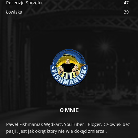
Recenzje Sprzętu
47
Łowiska
39
O MNIE
Paweł Fishmaniak Wędkarz, YouTuber i Bloger. Człowiek bez
pas­ji , jest jak okręt który nie wie dokąd zmie­rza .