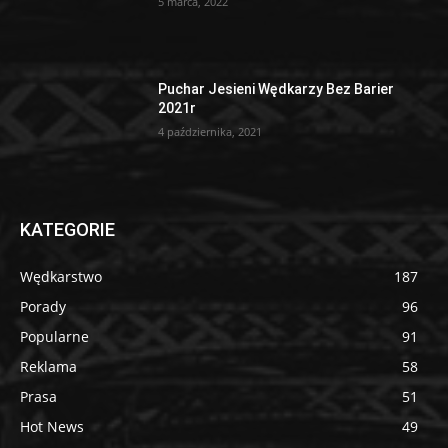
5 marca, 2022
Puchar Jesieni Wędkarzy Bez Barier
2021r
4 października, 2021
KATEGORIE
Wędkarstwo
187
Porady
96
Popularne
91
Reklama
58
Prasa
51
Hot News
49